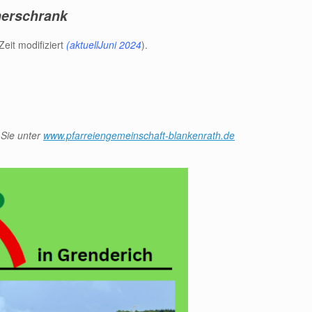
herschrank
Zeit modifiziert
(aktuellJuni 2024
)
 Sie unter
www.pfarreiengemeinschaft-blankenrath.de