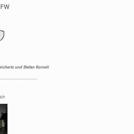
 FFW
ichertz und Stefan Korneli
__________________
ich