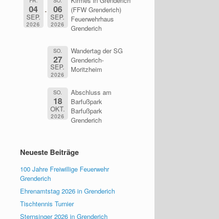
Kirmes in Grenderich
FR.
SO.
04
06
(FFW Grenderich)
SEP.
SEP.
Feuerwehrhaus
2026
2026
Grenderich
Wandertag der SG
SO.
27
Grenderich-
SEP.
Moritzheim
2026
Abschluss am
SO.
18
Barfußpark
OKT.
Barfußpark
2026
Grenderich
Neueste Beiträge
100 Jahre Freiwillige Feuerwehr
Grenderich
Ehrenamtstag 2026 in Grenderich
Tischtennis Turnier
Sternsinger 2026 in Grenderich