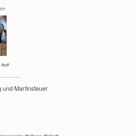
ich
 Hoff
__________
g und Martinsfeuer
rgermeister Wolfgang Wallrath