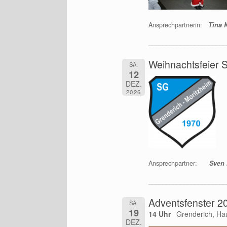
Ansprechpartnerin:
Tina 
______________________
Weihnachtsfeier 
SA.
12
DEZ.
2026
Ansprechpartner:
Sven M
______________________
Adventsfenster 2
SA.
19
14 Uhr
Grenderich, Ha
DEZ.