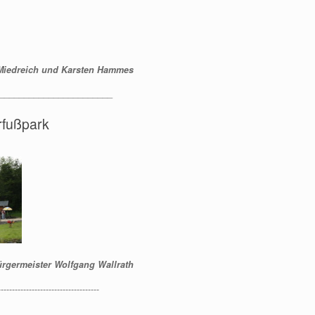
Miedreich und Karsten Hammes
_______________________
rfußpark
ürgermeister Wolfgang Wallrath
------------------------------------