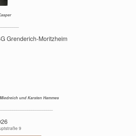
Kasper
_________
SG Grenderich-Moritzheim
iedreich und Karsten Hammes
_________________________
026
uptstraße 9