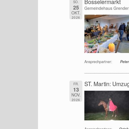
Bosselermarkt
SO.
25
Gemeindehaus Grender
OKT.
2026
Ansprechpartner:
Peter
______________________
ST. Martin: Umzu
FR.
13
NOV.
2026
Ansprechpartner:
Ortsbü