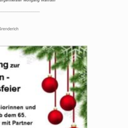
____________________
renderich