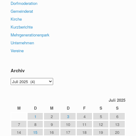
Dorfmoderation
Gemeinderat
Kirche
Kurzberichte
Mehrgenerationenpark
Unternehmen
Vereine
Archiv
Archiv
Juli 2025
M
D
M
D
F
S
S
1
2
3
4
5
6
7
8
9
10
11
12
13
14
15
16
17
18
19
20