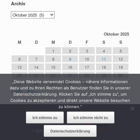
Archiv
Archiv
Oktober 2025
M
D
M
D
F
S
S
1
2
3
4
5
6
7
8
9
10
11
12
13
14
15
16
17
18
19
20
21
22
23
24
25
26
„Diese Website verwendet Cookies – nähere Informationen
27
28
29
30
31
dazu und zu Ihren Rechten als Benutzer finden Sie in unserer
« Sep.
Nov. »
Datenschutzerklärung. Klicken Sie auf „Ich stimme zu“, um
Cookies zu akzeptieren und direkt unsere Website besuchen
zu können.“
Ich stimme zu
Ich stimme nicht zu
Datenschutzerklärung
© 2026 Gemeinde Grenderich &