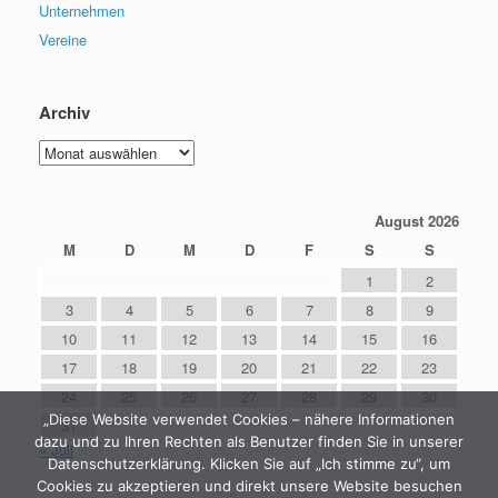
Unternehmen
Vereine
Archiv
Archiv
August 2026
M
D
M
D
F
S
S
1
2
3
4
5
6
7
8
9
10
11
12
13
14
15
16
17
18
19
20
21
22
23
24
25
26
27
28
29
30
„Diese Website verwendet Cookies – nähere Informationen
31
dazu und zu Ihren Rechten als Benutzer finden Sie in unserer
« Juli
Datenschutzerklärung. Klicken Sie auf „Ich stimme zu“, um
Cookies zu akzeptieren und direkt unsere Website besuchen