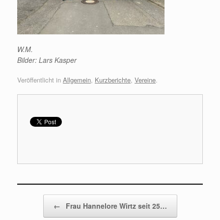
W.M.
Bilder: Lars Kasper
Veröffentlicht in
Allgemein
,
Kurzberichte
,
Vereine
.
Beitragsnavigation
←
Frau Hannelore Wirtz seit 25…