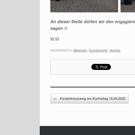
An dieser Stelle dürfen wir den engagier
sagen !!
W.M.
Veröffentlicht in
Allgemein
,
Kurzberichte
,
Vereine
.
Beitragsnavigation
←
Kinderkreuzweg am Karfreitag 18.04.2025