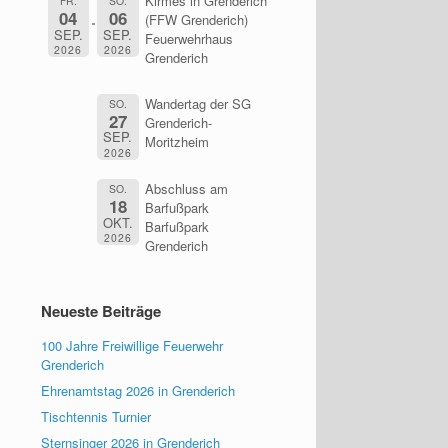
Kirmes in Grenderich
FR.
SO.
04
06
(FFW Grenderich)
SEP.
SEP.
Feuerwehrhaus
2026
2026
Grenderich
Wandertag der SG
SO.
27
Grenderich-
SEP.
Moritzheim
2026
Abschluss am
SO.
18
Barfußpark
OKT.
Barfußpark
2026
Grenderich
Neueste Beiträge
100 Jahre Freiwillige Feuerwehr
Grenderich
Ehrenamtstag 2026 in Grenderich
Tischtennis Turnier
Sternsinger 2026 in Grenderich