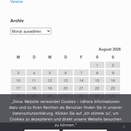
Vereine
Archiv
Archiv
August 2026
M
D
M
D
F
S
S
1
2
3
4
5
6
7
8
9
10
11
12
13
14
15
16
17
18
19
20
21
22
23
24
25
26
27
28
29
30
„Diese Website verwendet Cookies – nähere Informationen
31
dazu und zu Ihren Rechten als Benutzer finden Sie in unserer
« Juli
Datenschutzerklärung. Klicken Sie auf „Ich stimme zu“, um
Cookies zu akzeptieren und direkt unsere Website besuchen
zu können.“