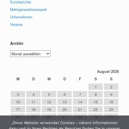
Kurzberichte
Mehrgenerationenpark
Unternehmen
Vereine
Archiv
Archiv
August 2026
M
D
M
D
F
S
S
1
2
3
4
5
6
7
8
9
10
11
12
13
14
15
16
17
18
19
20
21
22
23
24
25
26
27
28
29
30
„Diese Website verwendet Cookies – nähere Informationen
31
dazu und zu Ihren Rechten als Benutzer finden Sie in unserer