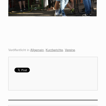
Veröffentlicht in
Allgemein
,
Kurzberichte
,
Vereine
.