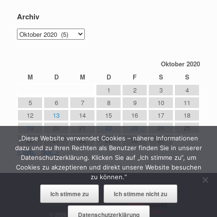
Archiv
Archiv
Oktober 2020
M
D
M
D
F
S
S
1
2
3
4
5
6
7
8
9
10
11
12
13
14
15
16
17
18
19
20
21
22
23
24
25
„Diese Website verwendet Cookies – nähere Informationen
26
27
28
29
30
31
dazu und zu Ihren Rechten als Benutzer finden Sie in unserer
« Sep.
Nov. »
Datenschutzerklärung. Klicken Sie auf „Ich stimme zu“, um
Cookies zu akzeptieren und direkt unsere Website besuchen
zu können.“
Ich stimme zu
Ich stimme nicht zu
© 2026 Gemeinde Grenderich &
Datenschutzerklärung