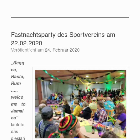
Fastnachtsparty des Sportvereins am
22.02.2020
Veröffentlicht am
24. Februar 2020
„Regg
ea,
Rasta,
Rum
…..
welco
me to
Jamai
ca“
lautete
das
diesjäh