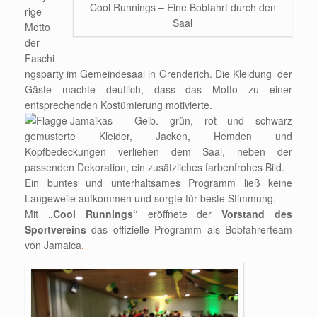
Cool Runnings – Eine Bobfahrt durch den
rige
Saal
Motto
der
Faschi
ngsparty im Gemeindesaal in Grenderich. Die Kleidung der
Gäste machte deutlich, dass das Motto zu einer
entsprechenden Kostümierung motivierte.
Gelb. grün, rot und schwarz
gemusterte Kleider, Jacken, Hemden und
Kopfbedeckungen verliehen dem Saal, neben der
passenden Dekoration, ein zusätzliches farbenfrohes Bild.
Ein buntes und unterhaltsames Programm ließ keine
Langeweile aufkommen und sorgte für beste Stimmung.
Mit
„Cool Runnings“
eröffnete der
Vorstand des
Sportvereins
das offizielle Programm als Bobfahrerteam
von Jamaica
.