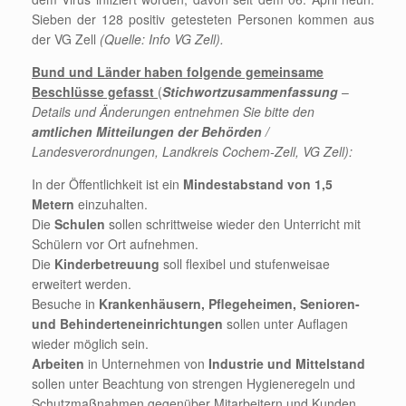
Sieben der 128 positiv getesteten Personen kommen aus
der VG Zell
(Quelle: Info VG Zell).
Bund und Länder haben folgende gemeinsame
Beschlüsse gefasst
(
Stichwortzusammenfassung
–
Details und Änderungen entnehmen Sie bitte den
amtlichen Mitteilungen der Behörden
/
Landesverordnungen, Landkreis Cochem-Zell, VG Zell):
In der Öffentlichkeit ist ein
Mindestabstand von 1,5
Metern
einzuhalten.
Die
Schulen
sollen schrittweise wieder den Unterricht mit
Schülern vor Ort aufnehmen.
Die
Kinderbetreuung
soll flexibel und stufenweisae
erweitert werden.
Besuche in
Krankenhäusern, Pflegeheimen, Senioren-
und Behinderteneinrichtungen
sollen unter Auflagen
wieder möglich sein.
Arbeiten
in Unternehmen von
Industrie und Mittelstand
sollen unter Beachtung von strengen Hygieneregeln und
Schutzmaßnahmen gegenüber Mitarbeitern und Kunden