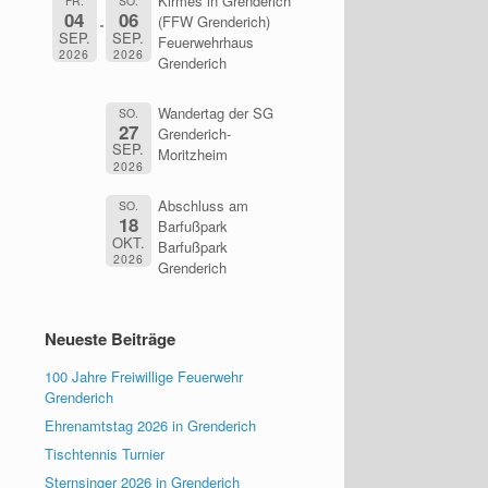
Kirmes in Grenderich
FR.
SO.
04
06
(FFW Grenderich)
SEP.
SEP.
Feuerwehrhaus
2026
2026
Grenderich
Wandertag der SG
SO.
27
Grenderich-
SEP.
Moritzheim
2026
Abschluss am
SO.
18
Barfußpark
OKT.
Barfußpark
2026
Grenderich
Neueste Beiträge
100 Jahre Freiwillige Feuerwehr
Grenderich
Ehrenamtstag 2026 in Grenderich
Tischtennis Turnier
Sternsinger 2026 in Grenderich