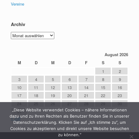
Vereine
Archiv
Archiv
August 2026
M
D
M
D
F
S
S
1
2
3
4
5
6
7
8
9
10
11
12
13
14
15
16
17
18
19
20
21
22
23
24
25
26
27
28
29
30
„Diese Website verwendet Cookies – nähere Informationen
31
dazu und zu Ihren Rechten als Benutzer finden Sie in unserer
« Juli
Datenschutzerklärung. Klicken Sie auf „Ich stimme zu“, um
Cookies zu akzeptieren und direkt unsere Website besuchen
zu können.“