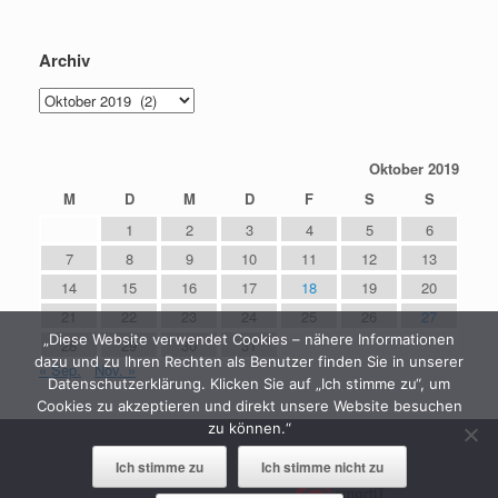
Archiv
Archiv
Oktober 2019
M
D
M
D
F
S
S
1
2
3
4
5
6
7
8
9
10
11
12
13
14
15
16
17
18
19
20
21
22
23
24
25
26
27
„Diese Website verwendet Cookies – nähere Informationen
28
29
30
31
dazu und zu Ihren Rechten als Benutzer finden Sie in unserer
« Sep.
Nov. »
Datenschutzerklärung. Klicken Sie auf „Ich stimme zu“, um
Cookies zu akzeptieren und direkt unsere Website besuchen
zu können.“
Ich stimme zu
Ich stimme nicht zu