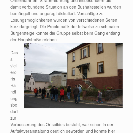
Ortseinfahrten, Straßenführung und insbesondere die
damit verbundene Situation an den Bushaltestellen wurden
bemängelt und angeregt diskutiert. Vorschläge zu
Lösungsmöglichkeiten wurden von verschiedenen Seiten
kurz dargelegt. Die Problematik der teilweise zu schmalen
Bürgersteige konnte die Gruppe selbst beim Gang entlang
der Hauptstraße erleben.
Das
s
viel
ero
rts
Ha
ndl
ung
sbe
darf
zur
Verbesserung des Ortsbildes besteht, war schon in der
Auftaktveranstaltung deutlich geworden und konnte hier