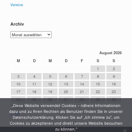
Vereine
Archiv
Archiv
August 2026
M
D
M
D
F
S
S
1
2
3
4
5
6
7
8
9
10
11
12
13
14
15
16
17
18
19
20
21
22
23
24
25
26
27
28
29
30
„Diese Website verwendet Cookies – nähere Informationen
31
dazu und zu Ihren Rechten als Benutzer finden Sie in unserer
« Juli
Datenschutzerklärung. Klicken Sie auf „Ich stimme zu“, um
Cookies zu akzeptieren und direkt unsere Website besuchen
zu können.“