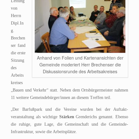
Leitung
von
Herrn
Dipl.In
g.
Brechen
ser fand
die erste
Anhand von Folien und Kartenansichten der
Sitzung
Gemeinde moderiert Herr Brechenser die
des
Diskussionsrunde des Arbeitsakreises
Arbeits
kreises
„Bauen und Verkehr“ statt. Neben dem Ortsbürgermeister nahmen
11 weitere Gemeindebürger/innen an diesem Treffen teil.
„
Der Barfußpark und die Vereine wurden bei der Auftakt-
veranstaltung als wichtige
Stärken
Gre
nderichs genannt. Ebenso
die ruhige, gute Lage, die Gemeinschaft und die Gemeinde-
Infrastruktur, sowie die Arbeitsplätze.