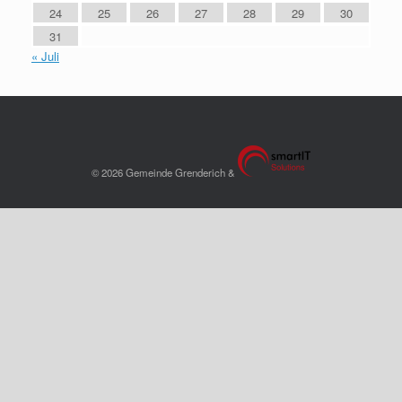
24
25
26
27
28
29
30
31
« Juli
© 2026 Gemeinde Grenderich &