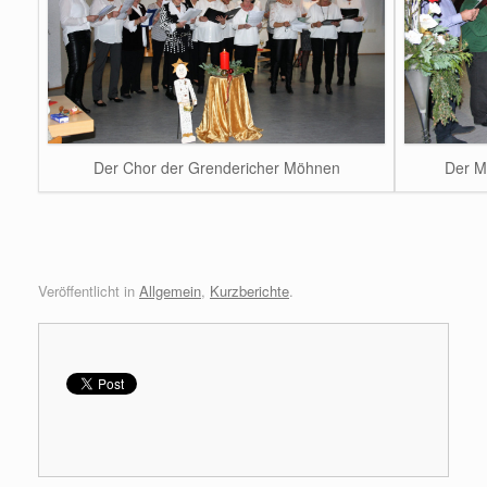
Der Chor der Grendericher Möhnen
Der M
Veröffentlicht in
Allgemein
,
Kurzberichte
.